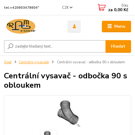
0
ks
CZK
tel:+420603478604"
za
0,00 Kč
Menu
Hledat
Úvod
Centrální vysavače
Centrální vysavač - odbočka 90 s obloukem
Centrální vysavač - odbočka 90 s
obloukem