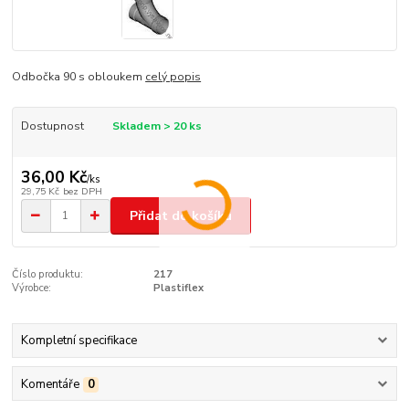
Odbočka 90 s obloukem
celý popis
Dostupnost
Skladem > 20 ks
36,00 Kč
/
ks
29,75 Kč
bez DPH
Přidat do košíku
Číslo produktu:
217
Výrobce:
Plastiflex
Kompletní specifikace
Komentáře
0