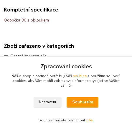
Kompletní specifikace
Odbočka 90 s obloukem
Zboží zařazeno v kategoriích
Centrální vysavače
Zpracování cookies
materiál
Náš e-shop a partneři potřebují Váš
souhlas
s použitím souborů
cookies, aby Vám mohli zobrazovat informace týkající se Vašich
zájmů.
Kontakt: Radek Müller, tel:
603478604,
e.mail :
info@vysavace.net
Souhlasím
Nastavení
Souhlas můžete odmítnout
zde
.
Vytvořeno na
Eshop-rychle.cz