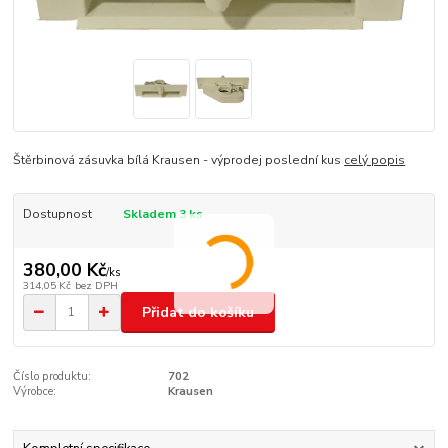
Štěrbinová zásuvka bílá Krausen - výprodej poslední kus
celý popis
Dostupnost
Skladem 3 ks
380,00 Kč
/
ks
314,05 Kč
bez DPH
Přidat do košíku
Číslo produktu:
702
Výrobce:
Krausen