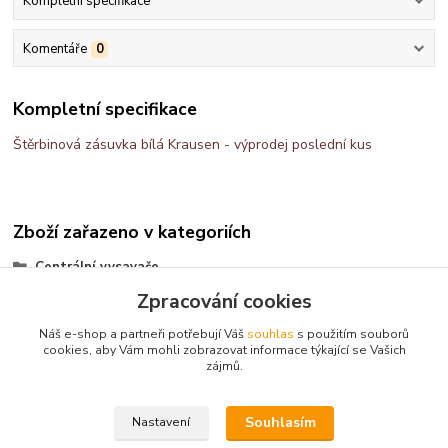
Kompletní specifikace
Komentáře
0
Kompletní specifikace
Štěrbinová zásuvka bílá Krausen - výprodej poslední kus
Zboží zařazeno v kategoriích
Centrální vysavače
Zpracování cookies
štěrbinové zásuvky
Náš e-shop a partneři potřebují Váš
souhlas
s použitím souborů
cookies, aby Vám mohli zobrazovat informace týkající se Vašich
zájmů.
Kontakt: Radek Müller, tel:
603478604,
e.mail :
info@vysavace.net
Souhlasím
Nastavení