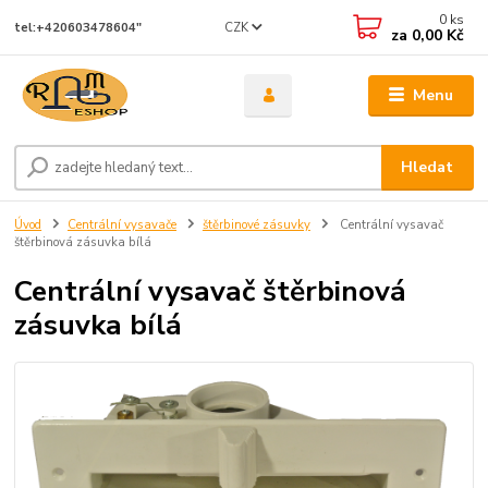
0
ks
CZK
tel:+420603478604"
za
0,00 Kč
Menu
Hledat
Úvod
Centrální vysavače
štěrbinové zásuvky
Centrální vysavač
štěrbinová zásuvka bílá
Centrální vysavač štěrbinová
zásuvka bílá