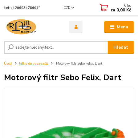
0
ks
CZK
tel:+420603478604"
za
0,00 Kč
Menu
Hledat
Úvod
Filtry do vysavačů
Motorový filtr Sebo Felix, Dart
Motorový filtr Sebo Felix, Dart