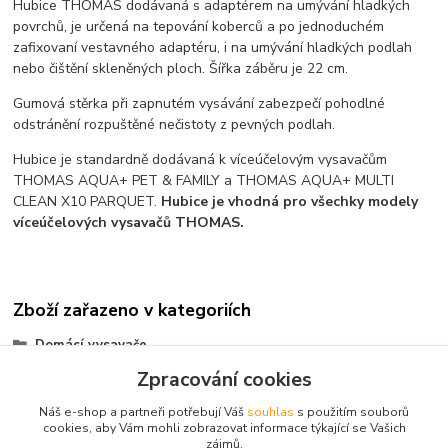
Hubice THOMAS dodávaná s adaptérem na umývání hladkých
povrchů, je určená na tepování koberců a po jednoduchém
zafixovaní vestavného adaptéru, i na umývání hladkých podlah
nebo čištění skleněných ploch. Šířka záběru je 22 cm.
Gumová stěrka při zapnutém vysávání zabezpečí pohodlné
odstránění rozpuštěné nečistoty z pevných podlah.
Hubice je standardně dodávaná k víceúčelovým vysavačům
THOMAS AQUA+ PET & FAMILY a THOMAS AQUA+ MULTI
CLEAN X10 PARQUET.
Hubice je vhodná pro všechky modely
víceúčelových vysavačů THOMAS.
Zboží zařazeno v kategoriích
Domácí vysavače
Zpracování cookies
příslušenství tepovačů
Náš e-shop a partneři potřebují Váš
souhlas
s použitím souborů
cookies, aby Vám mohli zobrazovat informace týkající se Vašich
zájmů.