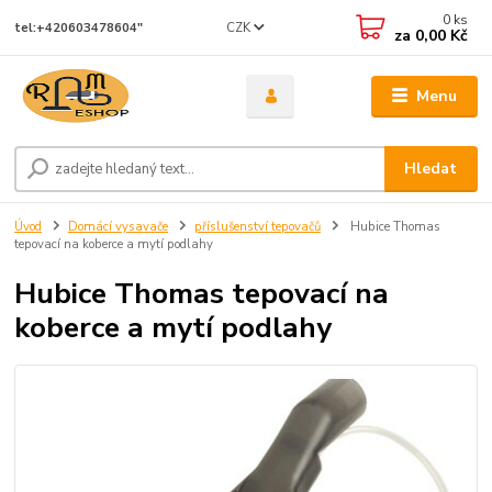
0
ks
CZK
tel:+420603478604"
za
0,00 Kč
Menu
Hledat
Úvod
Domácí vysavače
příslušenství tepovačů
Hubice Thomas
tepovací na koberce a mytí podlahy
Hubice Thomas tepovací na
koberce a mytí podlahy