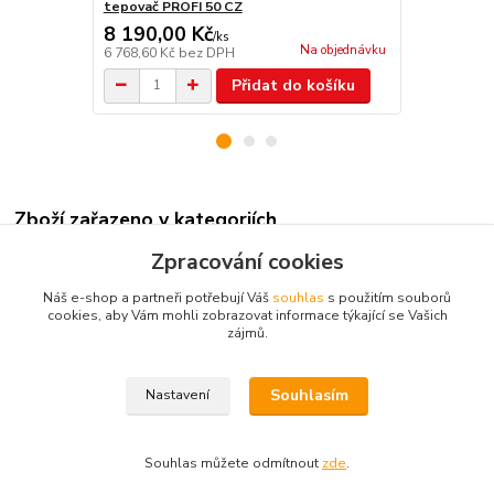
tepovač PROFI 50 CZ
tepovač PRO
8 190,00 Kč
9 590,00
/
ks
Na objednávku
6 768,60 Kč
bez DPH
7 925,62 Kč
Přidat do košíku
Zboží zařazeno v kategoriích
Zpracování cookies
příslušenství tepovačů
Náš e-shop a partneři potřebují Váš
souhlas
s použitím souborů
cookies, aby Vám mohli zobrazovat informace týkající se Vašich
zájmů.
Kontakt: Radek Müller, tel:
603478604,
e.mail :
info@vysavace.net
Souhlasím
Nastavení
Souhlas můžete odmítnout
zde
.
Vytvořeno na
Eshop-rychle.cz