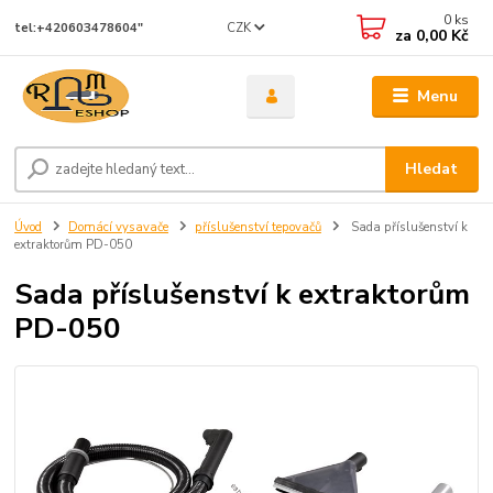
0
ks
CZK
tel:+420603478604"
za
0,00 Kč
Menu
Hledat
Úvod
Domácí vysavače
příslušenství tepovačů
Sada příslušenství k
extraktorům PD-050
Sada příslušenství k extraktorům
PD-050