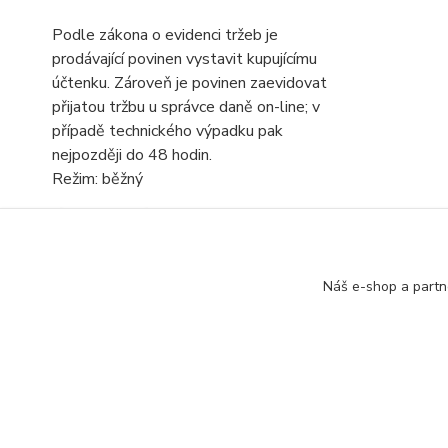
Podle zákona o evidenci tržeb je
prodávající povinen vystavit kupujícímu
účtenku. Zároveň je povinen zaevidovat
přijatou tržbu u správce daně on-line; v
případě technického výpadku pak
nejpozději do 48 hodin.
Režim: běžný
Náš e-shop a partn
Kontakt: Radek Müller, tel:
603478604,
e.mail :
in