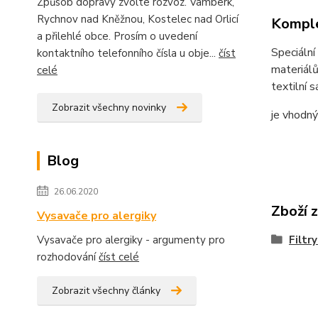
Způsob dopravy zvolte rozvoz. Vamberk,
Rychnov nad Kněžnou, Kostelec nad Orlicí
Komple
a přilehlé obce. Prosím o uvedení
Speciální
kontaktního telefonního čísla u obje...
číst
materiálů
celé
textilní 
Zobrazit všechny novinky
je vhodn
Blog
26.06.2020
Zboží 
Vysavače pro alergiky
Vysavače pro alergiky - argumenty pro
Filtr
rozhodování
číst celé
Zobrazit všechny články