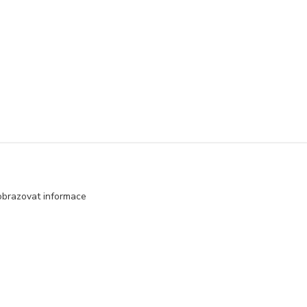
obrazovat informace
Vytvořeno na
Eshop-rychle.cz