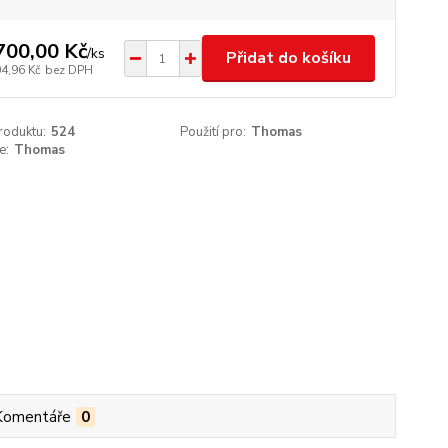
700,00 Kč
/
ks
Přidat do košíku
04,96 Kč
bez DPH
roduktu:
524
Použití pro:
Thomas
e:
Thomas
Komentáře
0