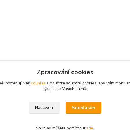
Zpracování cookies
eři potřebují Váš
souhlas
s použitím souborů cookies, aby Vám mohli z
týkající se Vašich zájmů.
fo@vysavace.net
Souhlasím
Nastavení
Souhlas můžete odmítnout
zde
.