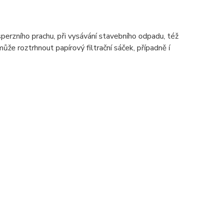
disperzního prachu, při vysávání stavebního odpadu, též
může roztrhnout papírový filtrační sáček, případně í