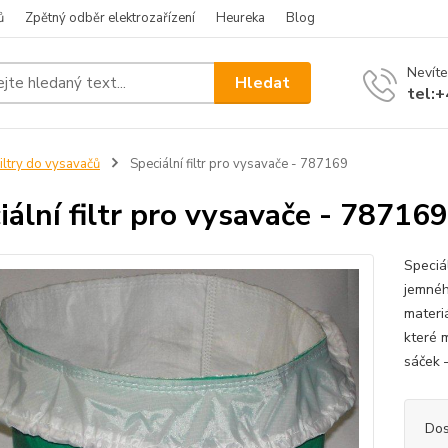
ů
Zpětný odběr elektrozařízení
Heureka
Blog
Nevíte
Hledat
tel:
iltry do vysavačů
Speciální filtr pro vysavače - 787169
iální filtr pro vysavače - 787169
Speciál
jemnéh
materiá
které m
sáček 
Dos