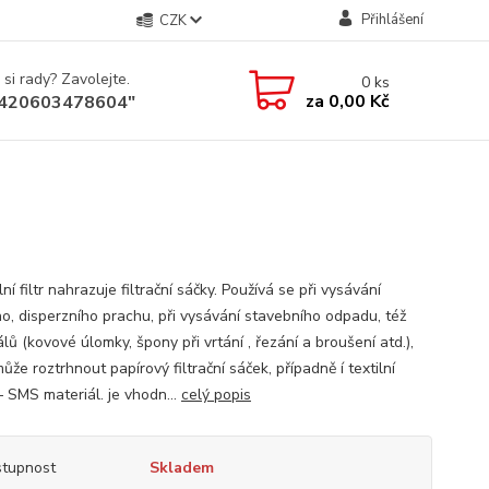
Přihlášení
CZK
 si rady? Zavolejte.
0
ks
za
0,00 Kč
+420603478604"
ní filtr nahrazuje filtrační sáčky. Používá se při vysávání
o, disperzního prachu, při vysávání stavebního odpadu, též
lů (kovové úlomky, špony při vrtání , řezání a broušení atd.),
ůže roztrhnout papírový filtrační sáček, případně í textilní
– SMS materiál. je vhodn...
celý popis
tupnost
Skladem