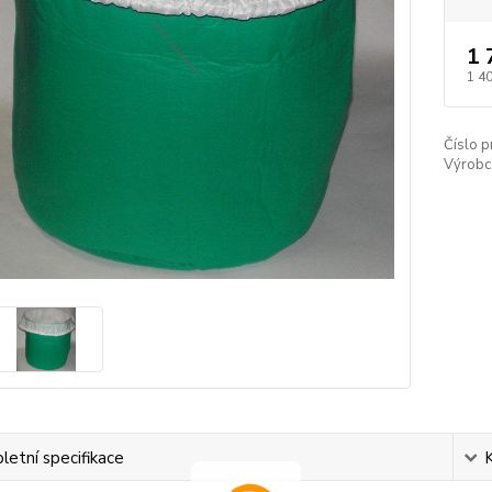
1 
1 4
Číslo p
Výrobc
etní specifikace