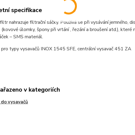
tní specifikace
 filtr nahrazuje filtrační sáčky. Používá se při vysávání jemného, 
 (kovové úlomky, špony při vrtání , řezání a broušení atd.), které 
sáček – SMS materiál.
ý pro typy vysavačů INOX 1545 SFE, centrální vysavač 451 ZA
zařazeno v kategoriích
y do vysavačů