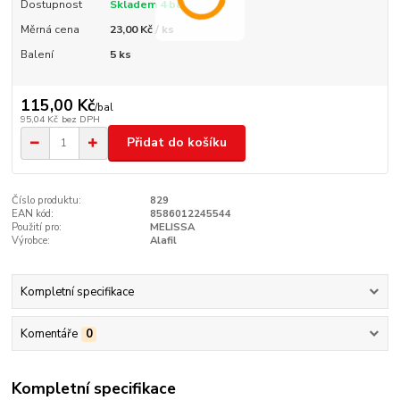
Dostupnost
Skladem 4 bal
Měrná cena
23,00 Kč / ks
Balení
5 ks
115,00 Kč
/
bal
95,04 Kč
bez DPH
Přidat do košíku
Číslo produktu:
829
EAN kód:
8586012245544
Použití pro:
MELISSA
Výrobce:
Alafil
Kompletní specifikace
Komentáře
0
Kompletní specifikace