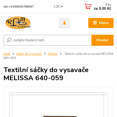
0
ks
CZK
tel:+420603478604"
za
0,00 Kč
Menu
Hledat
Úvod
Sáčky do vysavačů
AllBag
Textilní sáčky do vysavače MELISSA
640-059
Textilní sáčky do vysavače
MELISSA 640-059