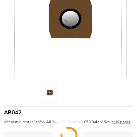
AB042
vícevrstvé textilní sáčky AllBag MELISSA 640-059 Balení 5ks
celý popis