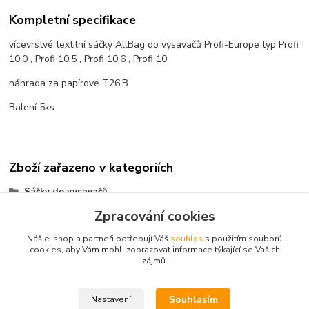
Kompletní specifikace
vícevrstvé textilní sáčky AllBag do vysavačů Profi-Europe typ Profi
10.0 , Profi 10.5 , Profi 10.6 , Profi 10
náhrada za papírové T26.B
Balení 5ks
Zboží zařazeno v kategoriích
Sáčky do vysavačů
Zpracování cookies
AllBag
Náš e-shop a partneři potřebují Váš
souhlas
s použitím souborů
cookies, aby Vám mohli zobrazovat informace týkající se Vašich
zájmů.
Kontakt: Radek Müller, tel:
603478604,
e.mail :
info@vysavace.net
Souhlasím
Nastavení