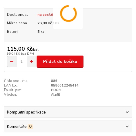
Dostupnost
na cestě
Měrná cena
23,00 Kč / ks
Balení
5 ks
115,00 Kč
/
bal
95,04 Kč
bez DPH
Přidat do košíku
Číslo produktu:
886
EAN kód:
8586012245414
Použití pro:
PROFI
Výrobce:
Alafil
Kompletní specifikace
Komentáře
0