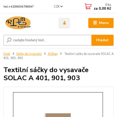
0
ks
CZK
tel:+420603478604"
za
0,00 Kč
Menu
Hledat
Úvod
Sáčky do vysavačů
AllBag
Textilní sáčky do vysavače SOLAC A
401, 901, 903
Textilní sáčky do vysavače
SOLAC A 401, 901, 903