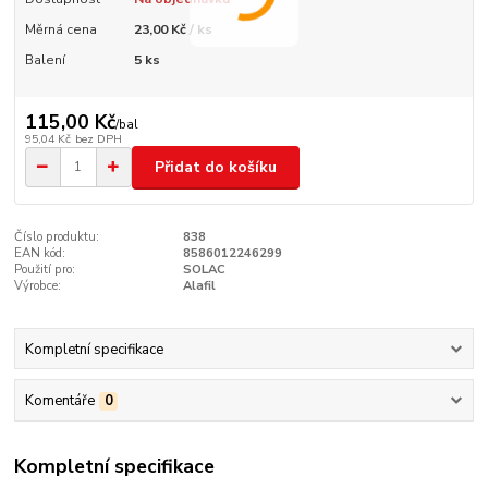
Měrná cena
23,00 Kč / ks
Balení
5 ks
115,00 Kč
/
bal
95,04 Kč
bez DPH
Přidat do košíku
Číslo produktu:
838
EAN kód:
8586012246299
Použití pro:
SOLAC
Výrobce:
Alafil
Kompletní specifikace
Komentáře
0
Kompletní specifikace