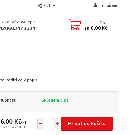
Přihlášení
CZK
 si rady? Zavolejte.
0
ks
za
0,00 Kč
+420603478604"
na hadici
celý popis
tupnost
Skladem 3 ks
6,00 Kč
/
ks
Přidat do košíku
,66 Kč
bez DPH