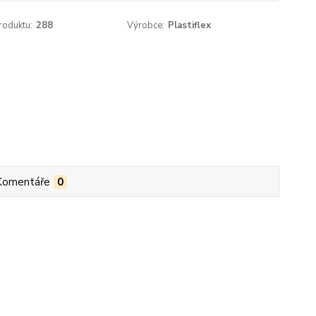
roduktu:
288
Výrobce:
Plastiflex
Komentáře
0