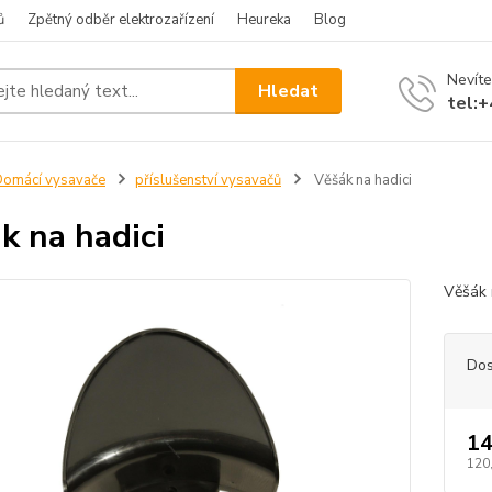
ů
Zpětný odběr elektrozařízení
Heureka
Blog
Nevíte
Hledat
tel:
omácí vysavače
příslušenství vysavačů
Věšák na hadici
k na hadici
Věšák 
Dos
14
120