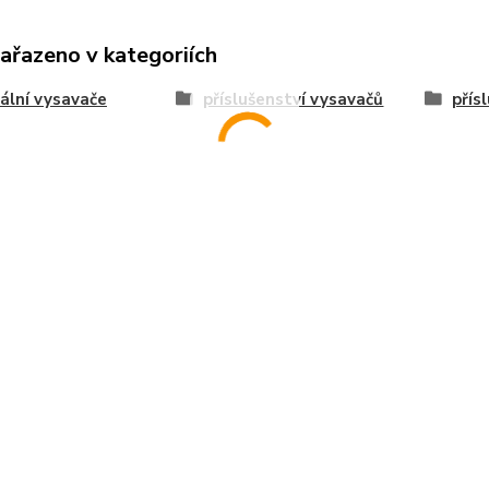
zařazeno v kategoriích
ální vysavače
příslušenství vysavačů
přís