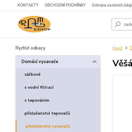
KONTAKTY
OBCHODNÍ PODMÍNKY
Ochrana osobních údaj
Rychlé odkazy
Úvod
D
Věšá
Domácí vysavače
sáčkové
s vodní filtrací
s tepováním
příslušenství tepovačů
příslušenství vysavačů