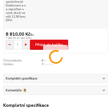
společnosti
Elektrowin a.s.
a započten v
ceně zboží ve
výši 12,90 bez
DPH
8 810,00 Kč
/
ks
7 280,99 Kč
bez DPH
Přidat do košíku
Číslo produktu:
008
Výrobce:
Thomas
Kompletní specifikace
Komentáře
0
Kompletní specifikace