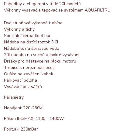
Pohodlný a elegantní v třídě 20l modelů
Výkonný vysavač a tepovač se systémem AQUAFILTRU
Dvojstupňová výkonná turbína
Výkonný a tichý
Speciální čerpadlo 4 bar
Nádoba na čistící roztok 3,6l
Nádoba 6l na špinavou vodu
20l nádoba na suché a mokré vysávání
Držáky pro nástavce na bloku motoru
Trubice s nereznoucí oceli
Ouško na zavěšení kabelu
Parkovací poloha
Vysávání bez sáčků
Parametry:
Napájení: 220-230V
Příkon IEC/MAX: 1100 - 1400W
Podtlak: 230mBar