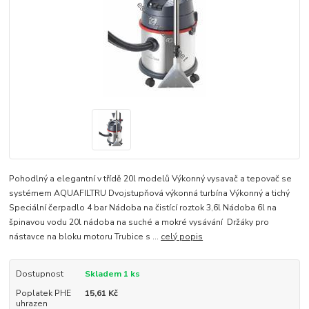
Pohodlný a elegantní v třídě 20l modelů Výkonný vysavač a tepovač se
systémem AQUAFILTRU Dvojstupňová výkonná turbína Výkonný a tichý
Speciální čerpadlo 4 bar Nádoba na čistící roztok 3,6l Nádoba 6l na
špinavou vodu 20l nádoba na suché a mokré vysávání Držáky pro
nástavce na bloku motoru Trubice s ...
celý popis
Dostupnost
Skladem 1 ks
Poplatek PHE
15,61 Kč
uhrazen