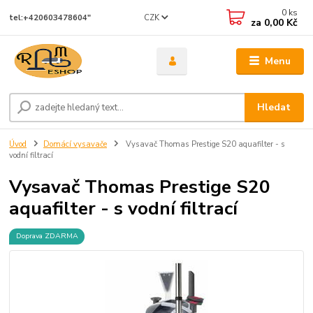
0
ks
CZK
tel:+420603478604"
za
0,00 Kč
Menu
Hledat
Úvod
Domácí vysavače
Vysavač Thomas Prestige S20 aquafilter - s
vodní filtrací
Vysavač Thomas Prestige S20
aquafilter - s vodní filtrací
Doprava ZDARMA