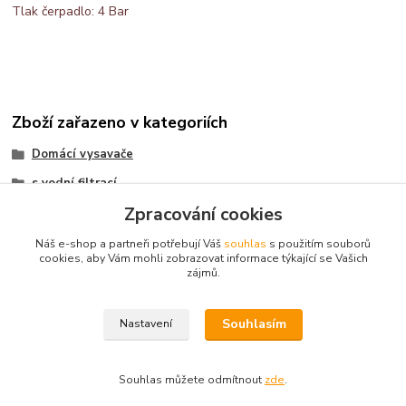
Tlak čerpadlo: 4 Bar
Zboží zařazeno v kategoriích
Domácí vysavače
s vodní filtrací
Zpracování cookies
s tepováním
Náš e-shop a partneři potřebují Váš
souhlas
s použitím souborů
cookies, aby Vám mohli zobrazovat informace týkající se Vašich
zájmů.
Kontakt: Radek Müller, tel:
603478604,
e.mail :
info@vysavace.net
Souhlasím
Nastavení
Souhlas můžete odmítnout
zde
.
Vytvořeno na
Eshop-rychle.cz