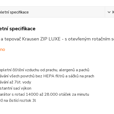
etní specifikace
tní specifikace
 a tepovač Krausen ZIP LUXE - s otevřeným rotačním 
áno
pletní
čištění vzduchu
od
prachu
,
alergenů a
pachů
ávání všech
povrchů
bez
HEPA
filtrů a
sáčků na prach
ávání
až 7
lit. vody
stantní
sací výkon
arátor
s
rotací
14000 až 28.000
otáček za minutu
ž na čistící roztok 3l