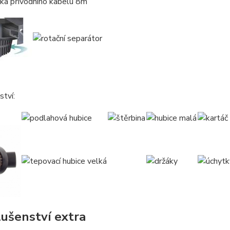
ka přívodního kabelu 8m
ství: