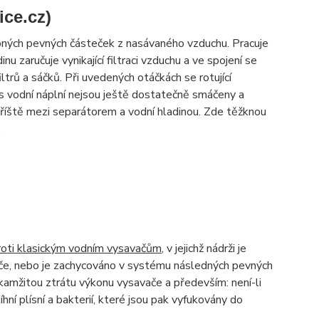
ice.cz)
obných pevných částeček z nasávaného vzduchu. Pracuje
nu zaručuje vynikající filtraci vzduchu a ve spojení se
trů a sáčků. Při uvedených otáčkách se rotující
 s vodní náplní nejsou ještě dostatečně smáčeny a
 tříště mezi separátorem a vodní hladinou. Zde těžknou
.
proti klasickým vodním vysavačům
, v jejichž nádrži je
ače, nebo je zachycováno v systému následných pevných
okamžitou ztrátu výkonu vysavače a především: není-li
hní plísní a bakterií, které jsou pak vyfukovány do