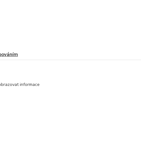
pováním
obrazovat informace
Vytvořeno na
Eshop-rychle.cz