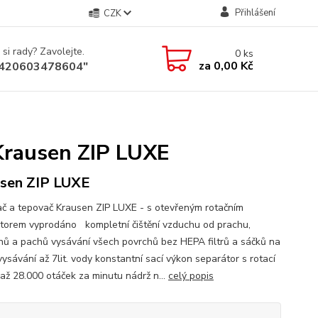
Přihlášení
CZK
 si rady? Zavolejte.
0
ks
za
0,00 Kč
+420603478604"
 Krausen ZIP LUXE
sen ZIP LUXE
č a tepovač Krausen ZIP LUXE - s otevřeným rotačním
torem vyprodáno kompletní čištění vzduchu od prachu,
nů a pachů vysávání všech povrchů bez HEPA filtrů a sáčků na
ysávání až 7lit. vody konstantní sací výkon separátor s rotací
až 28.000 otáček za minutu nádrž n...
celý popis