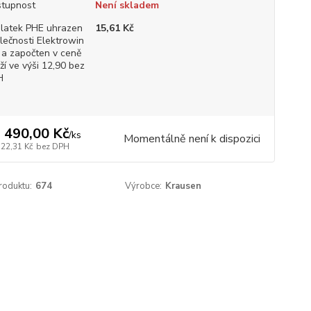
tupnost
Není skladem
latek PHE uhrazen
15,61 Kč
lečnosti Elektrowin
. a započten v ceně
ží ve výši 12,90 bez
H
 490,00 Kč
/
ks
Momentálně není k dispozici
322,31 Kč
bez DPH
roduktu:
674
Výrobce:
Krausen