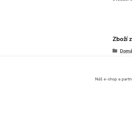
Zboží 
Domá
Náš e-shop a partn
Kontakt: Radek Müller, tel:
603478604,
e.mail :
in