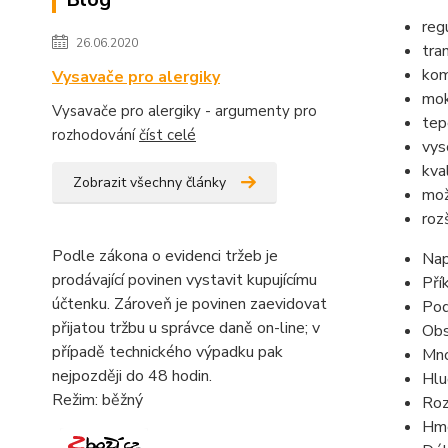
reg
26.06.2020
tra
kom
Vysavače pro alergiky
mok
Vysavače pro alergiky - argumenty pro
tep
rozhodování
číst celé
vys
kva
Zobrazit všechny články
mo
roz
Podle zákona o evidenci tržeb je
Nap
prodávající povinen vystavit kupujícímu
Př
účtenku. Zároveň je povinen zaevidovat
Pod
přijatou tržbu u správce daně on-line; v
Obs
případě technického výpadku pak
Mno
nejpozději do 48 hodin.
Hlu
Režim: běžný
Roz
Hmo