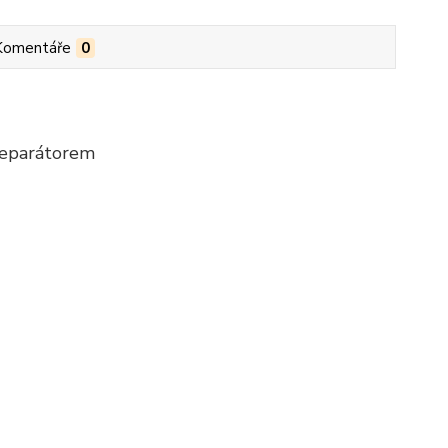
Komentáře
0
separátorem