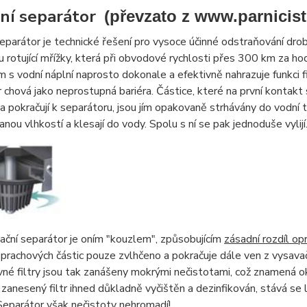
ní separátor
(převzato z www.parnicist
eparátor je technické řešení pro vysoce účinné odstraňování dr
pu rotující mřížky, která při obvodové rychlosti přes 300 km za hodi
s vodní náplní naprosto dokonale a efektivně nahrazuje funkci fil
 chová jako neprostupná bariéra. Částice, které na první kontakt
a pokračují k separátoru, jsou jím opakovaně strhávány do vodní
nou vlhkostí a klesají do vody. Spolu s ní se pak jednoduše vylijí
ační separátor je oním "kouzlem", způsobujícím
zásadní rozdíl o
prachových částic pouze zvlhčeno a pokračuje dále ven z vysav
evné filtry jsou tak zanášeny mokrými nečistotami, což znamená 
zanesený filtr ihned důkladně vyčištěn a dezinfikován, stává se lí
Separátor však nečistoty nehromadí!