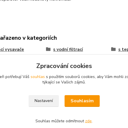
zařazeno v kategoriích
cí vysavače
s vodní filtrací
s te
Zpracování cookies
eři potřebují Váš
souhlas
s použitím souborů cookies, aby Vám mohli z
fo@vysavace.net
týkající se Vašich zájmů.
Souhlasím
Nastavení
Souhlas můžete odmítnout
zde
.