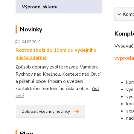
Výprodej skladu
Kompl
Novinky
Komple
04.02.2019
Vysavač
Rozvoz zboží do 10km od výdejního
místa zdarma
vyprod
Způsob dopravy zvolte rozvoz. Vamberk,
Rychnov nad Kněžnou, Kostelec nad Orlicí
a přilehlé obce. Prosím o uvedení
kom
kontaktního telefonního čísla u obje...
číst
vys
celé
vys
k
on
sep
Zobrazit všechny novinky
nádr
Blog