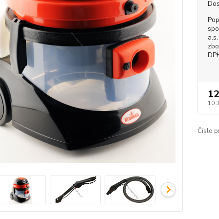
Dos
Pop
spo
a.s
zbo
DP
12
10 
Číslo p