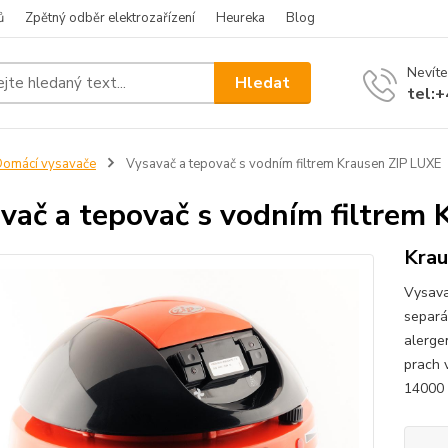
ů
Zpětný odběr elektrozařízení
Heureka
Blog
Nevíte
Hledat
tel:
omácí vysavače
Vysavač a tepovač s vodním filtrem Krausen ZIP LUXE
vač a tepovač s vodním filtrem
Krau
Vysava
separá
alerge
prach v
14000 