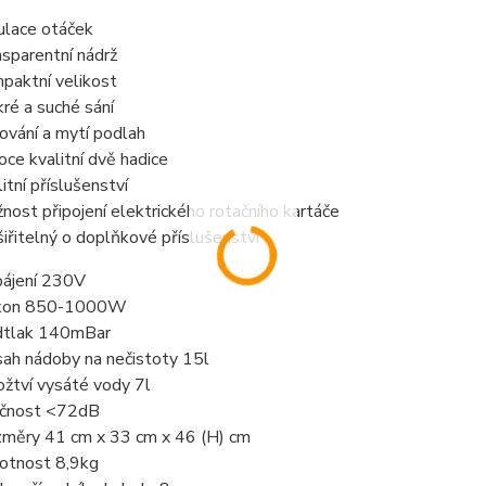
ulace otáček
nsparentní
nádrž
paktní
velikost
ré a suché
sání
ování a mytí podlah
oce kvalitní
dvě hadice
litní
příslušenství
žnost
připojení elektrického rotačního kartáče
šiřitelný o doplňkové příslušenství
ájení 230V
íkon 850-1000W
tlak 140mBar
ah nádoby na nečistoty 15l
žtví vysáté vody 7l
čnost <72dB
měry 41 cm x 33 cm x 46 (H) cm
tnost 8,9kg