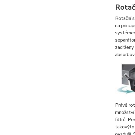
Rotač
Rotační s
na princi
systémem 
separátor
zadrženy 
absorbova
Právě rot
množství 
filtrů. P
takovýto 
ovzduší. 