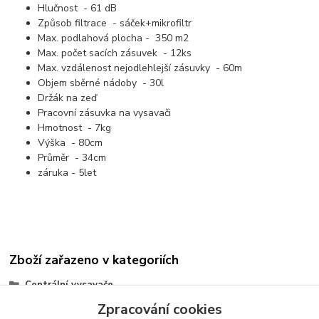
Hlučnost - 61 dB
Způsob filtrace - sáček+mikrofiltr
Max. podlahová plocha - 350 m2
Max. počet sacích zásuvek - 12ks
Max. vzdálenost nejodlehlejší zásuvky - 60m
Objem sběrné nádoby - 30l
Držák na zeď
Pracovní zásuvka na vysavači
Hmotnost - 7kg
Výška - 80cm
Průměr - 34cm
záruka - 5let
Zboží zařazeno v kategoriích
Centrální vysavače
Zpracování cookies
agregáty