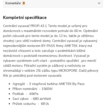
Komentáře
0
Kompletní specifikace
Centrální vysavač PROFI 43.1 Tento model je určený pro
domácnosti s maximálním rozvodem potrubí do 60 m. Optimální
počet zásuvek pro tento model je do 12 ks, takže je většinou
vhodný i pro větší rodinné domy. Centrální vysavač je vybavený
nejmodernějším motorem BY-PASS firmy AMETEK, který má
nezávislé chlazení a toto zaručuje v podmínkách běžné
domácnosti v podstatě neomezenou životnost. Vysavač je
vybaven systémem soft-start - pomalého spuštění , pro menší
zátěž motoru. Filtrační systém je sáčkový a nečistoty se
shromažďují v velkém 25l sáčku typu MICROPORE. Další pěnový
filtr je umístěný pod motorem vysavače.
Agregát - 3 stupňová turbína AMETEK By-Pass
Příkon nominální - 1560W
Podtlak - 40kPa
Sací výkon - 680 airWatt
Průtok vzduchu - 68 l/s