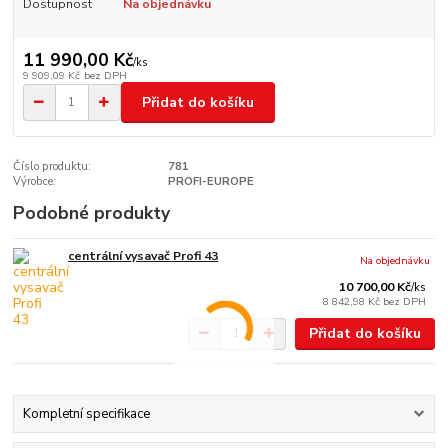
Dostupnost
Na objednávku
11 990,00 Kč
/
ks
9 909,09 Kč
bez DPH
Přidat do košíku
Číslo produktu:
781
Výrobce:
PROFI-EUROPE
Podobné produkty
centrální vysavač Profi 43
Na objednávku
10 700,00 Kč
/
ks
8 842,98 Kč
bez DPH
Přidat do košíku
Kompletní specifikace