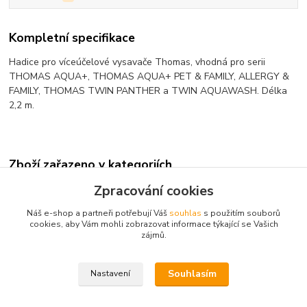
Kompletní specifikace
Hadice pro víceúčelové vysavače Thomas, vhodná pro serii
THOMAS AQUA+, THOMAS AQUA+ PET & FAMILY, ALLERGY &
FAMILY, THOMAS TWIN PANTHER a TWIN AQUAWASH. Délka
2,2 m.
Zboží zařazeno v kategoriích
Zpracování cookies
příslušenství tepovačů
Náš e-shop a partneři potřebují Váš
souhlas
s použitím souborů
cookies, aby Vám mohli zobrazovat informace týkající se Vašich
zájmů.
Kontakt: Radek Müller, tel:
603478604,
e.mail :
info@vysavace.net
Souhlasím
Nastavení