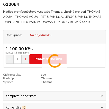
610084
Hadice pro víceúčelové vysavače Thomas, vhodná pro serii THOMAS
AQUA+, THOMAS AQUA+ PET & FAMILY, ALLERGY & FAMILY, THOMAS
TWIN PANTHER a TWIN AQUAWASH. Délka 2,2 m.
celý popis
Dostupnost
Na objednávku
1 100,00 Kč
/
ks
909,09 Kč
bez DPH
Přidat do košíku
Číslo produktu:
900
Použití pro:
Thomas
Výrobce:
Thomas
Kompletní specifikace
Komentáře
0