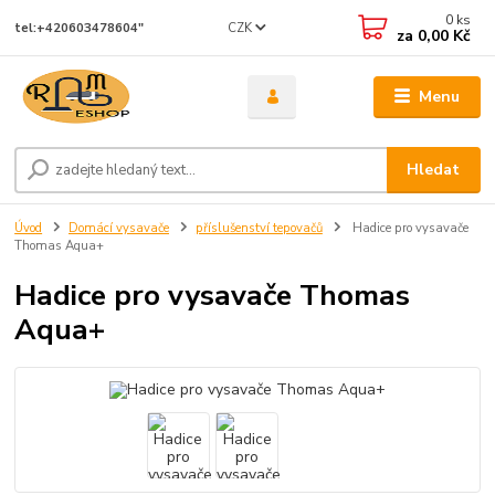
0
ks
CZK
tel:+420603478604"
za
0,00 Kč
Menu
Hledat
Úvod
Domácí vysavače
příslušenství tepovačů
Hadice pro vysavače
Thomas Aqua+
Hadice pro vysavače Thomas
Aqua+