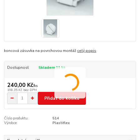
koncová zásuvka na povrchovou montáž
celý popis
Dostupnost
Skladem 11 ks
240,00 Kč
/
ks
198,35 Kč
bez DPH
Přidat do košíku
Číslo produktu:
514
Výrobce:
Plastiflex