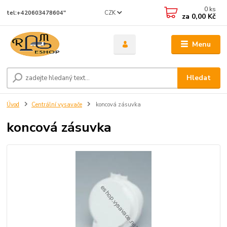
0
ks
CZK
tel:+420603478604"
za
0,00 Kč
Menu
Hledat
Úvod
Centrální vysavače
koncová zásuvka
koncová zásuvka