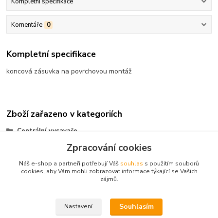
Kompletní specifikace
Komentáře
0
Kompletní specifikace
koncová zásuvka na povrchovou montáž
Zboží zařazeno v kategoriích
Centrální vysavače
Zpracování cookies
vysavačové zásuvky
Náš e-shop a partneři potřebují Váš
souhlas
s použitím souborů
cookies, aby Vám mohli zobrazovat informace týkající se Vašich
zájmů.
Kontakt: Radek Müller, tel:
603478604,
e.mail :
info@vysavace.net
Souhlasím
Nastavení