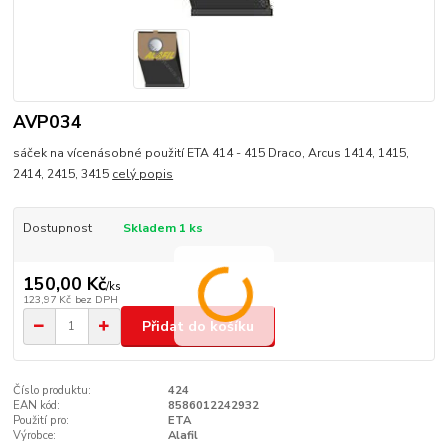
AVP034
sáček na vícenásobné použití ETA 414 - 415 Draco, Arcus 1414, 1415,
2414, 2415, 3415
celý popis
Dostupnost
Skladem 1 ks
150,00 Kč
/
ks
123,97 Kč
bez DPH
Přidat do košíku
Číslo produktu:
424
EAN kód:
8586012242932
Použití pro:
ETA
Výrobce:
Alafil