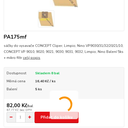
PA175mf
sáčky do vysavače CONCEPT Cliper, Limpio, Nino VP9030/31/32/20/21/10,
CONCEPT VP 9010, 9020, 9021, 9030, 9031, 9032, Limpio, Nino Balení 5ks
+ mikro filtr
celý popis
Dostupnost
Skladem 8 bal
Měrná cena
16,40 Kč / ks
Balení
5 ks
82,00 Kč
/
bal
67,77 Kč
bez DPH
Přidat do košíku