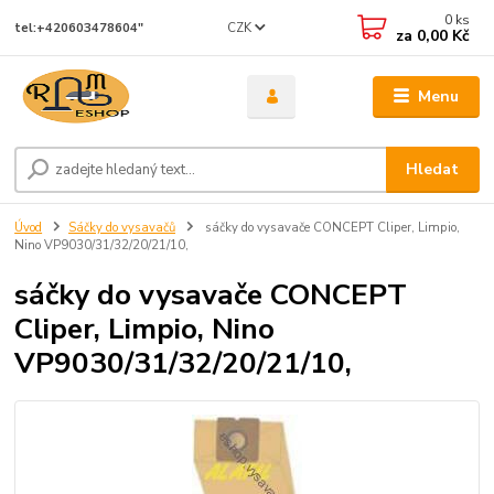
0
ks
CZK
tel:+420603478604"
za
0,00 Kč
Menu
Hledat
Úvod
Sáčky do vysavačů
sáčky do vysavače CONCEPT Cliper, Limpio,
Nino VP9030/31/32/20/21/10,
sáčky do vysavače CONCEPT
Cliper, Limpio, Nino
VP9030/31/32/20/21/10,