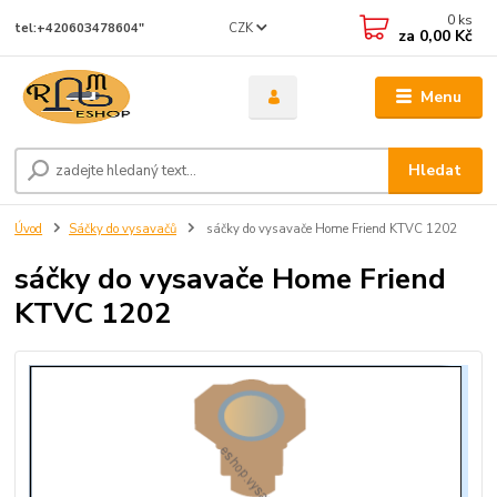
0
ks
CZK
tel:+420603478604"
za
0,00 Kč
Menu
Hledat
Úvod
Sáčky do vysavačů
sáčky do vysavače Home Friend KTVC 1202
sáčky do vysavače Home Friend
KTVC 1202