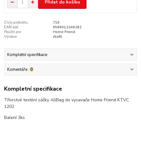
Přidat do košíku
Číslo produktu:
716
EAN kód:
8586012246282
Použití pro:
Home Friend
Výrobce:
Alafil
Kompletní specifikace
Komentáře
0
Kompletní specifikace
Třívrstvé textilní sáčky AllBag do vysavače Home Friend KTVC
1202
Balení 3ks