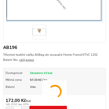
AB196
Třívrstvé textilní sáčky AllBag do vysavače Home Friend KTVC 1202
Balení 3ks
celý popis
Dostupnost
Skladem 10 bal
Měrná cena
57,33 Kč / ks
Balení
3 ks
172,00 Kč
/
bal
142,15 Kč
bez DPH