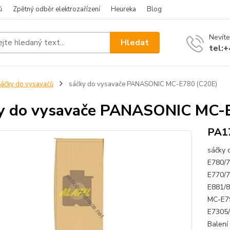
ů
Zpětný odběr elektrozařízení
Heureka
Blog
Nevíte
Hledat
tel:
áčky do vysavačů
sáčky do vysavače PANASONIC MC-E780 (C20E)
y do vysavače PANASONIC MC-
PA1
sáčky
E780/7
E770/7
E881/8
MC-E79
E7305/
Balen