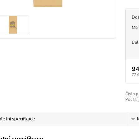
Dos
Měr
Bal
94
77,
Číslo p
Použití 
etní specifikace
tní specifikace