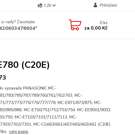
Přihlášení
CZK
 si rady? Zavolejte.
0
ks
za
0,00 Kč
+420603478604"
E780 (C20E)
73
 do vysavače PANASONIC MC-
81/783/785/787/789/760/761/762/763, MC-
71/772/773/775/776/777/778, MC-E871/873/875, MC-
83/885/886, MC-E750/751/752/753/754, MC-EE9001/9003,
1/793, MC-E7103/7101/7111/7113, MC-
7303/7302/7301, MC-CG663/661/467/465/463/461 (C20E)
í 5ks
celý popis