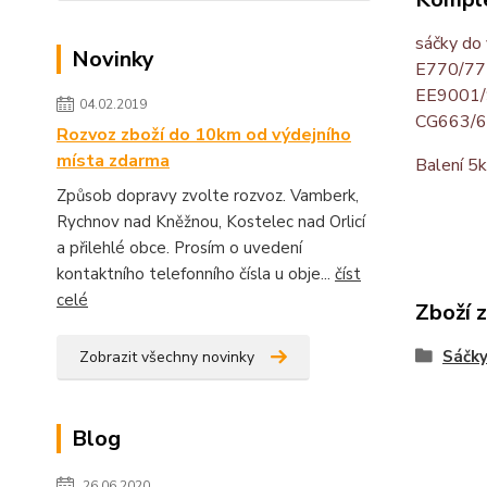
sáčky do
Novinky
E770/77
EE9001/
04.02.2019
CG663/6
Rozvoz zboží do 10km od výdejního
místa zdarma
Balení 5
Způsob dopravy zvolte rozvoz. Vamberk,
Rychnov nad Kněžnou, Kostelec nad Orlicí
a přilehlé obce. Prosím o uvedení
kontaktního telefonního čísla u obje...
číst
celé
Zboží 
Sáčky
Zobrazit všechny novinky
Blog
26.06.2020