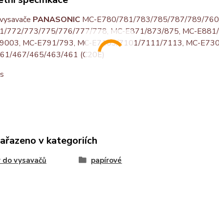
 vysavače
PANASONIC
MC-E780/781/783/785/787/789/760/
1/772/773/775/776/777/778, MC-E871/873/875, MC-E881/
9003, MC-E791/793, MC-E7103/7101/7111/7113, MC-E730
61/467/465/463/461 (C20E)
ks
zařazeno v kategoriích
 do vysavačů
papírové