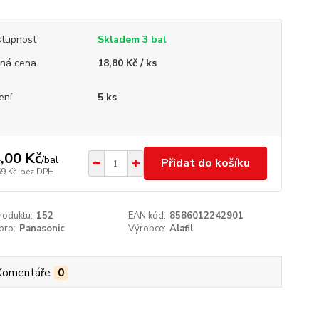
tupnost
Skladem 3 bal
ná cena
18,80 Kč / ks
ení
5 ks
,00 Kč
/
bal
Přidat do košíku
69 Kč
bez DPH
roduktu:
152
EAN kód:
8586012242901
pro:
Panasonic
Výrobce:
Alafil
Komentáře
0