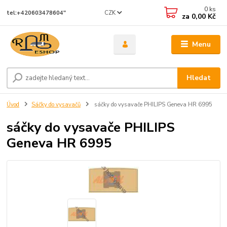
0
ks
CZK
tel:+420603478604"
za
0,00 Kč
Menu
Hledat
Úvod
Sáčky do vysavačů
sáčky do vysavače PHILIPS Geneva HR 6995
sáčky do vysavače PHILIPS
Geneva HR 6995