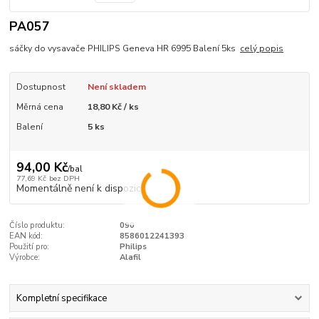
PA057
sáčky do vysavače PHILIPS Geneva HR 6995 Balení 5ks
celý popis
Dostupnost
Není skladem
Měrná cena
18,80 Kč / ks
Balení
5 ks
94,00 Kč
/
bal
77,69 Kč
bez DPH
Momentálně není k dispozici
Číslo produktu:
090
EAN kód:
8586012241393
Použití pro:
Philips
Výrobce:
Alafil
Kompletní specifikace