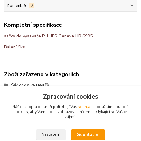
Komentáře
0
Kompletní specifikace
sáčky do vysavače
PHILIPS Geneva HR 6995
Balení 5ks
Zboží zařazeno v kategoriích
Sáčky do vysavačů
Zpracování cookies
papírové
Náš e-shop a partneři potřebují Váš
souhlas
s použitím souborů
cookies, aby Vám mohli zobrazovat informace týkající se Vašich
zájmů.
Kontakt: Radek Müller, tel:
603478604,
e.mail :
info@vysavace.net
Souhlasím
Nastavení