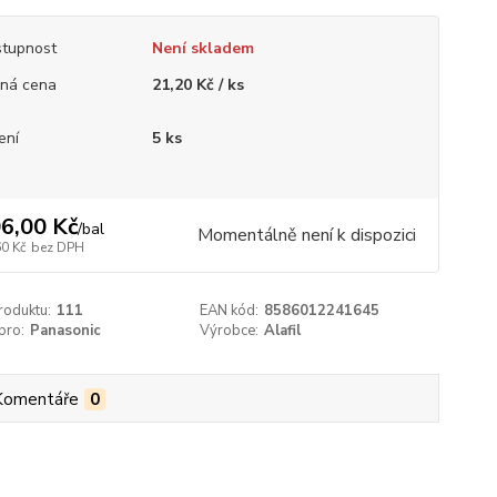
tupnost
Není skladem
ná cena
21,20 Kč / ks
ení
5 ks
6,00 Kč
/
bal
Momentálně není k dispozici
60 Kč
bez DPH
roduktu:
111
EAN kód:
8586012241645
pro:
Panasonic
Výrobce:
Alafil
Komentáře
0