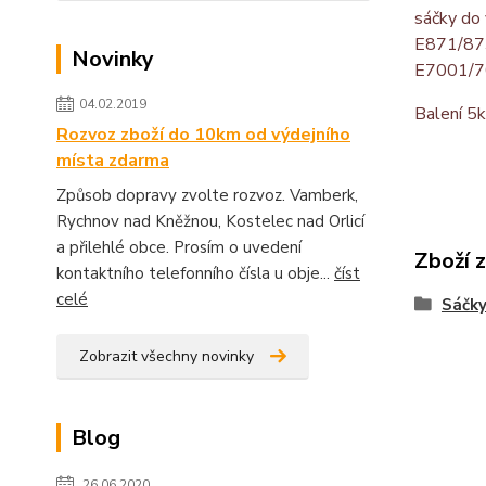
sáčky do
E871/87
Novinky
E7001/7
04.02.2019
Balení 5
Rozvoz zboží do 10km od výdejního
místa zdarma
Způsob dopravy zvolte rozvoz. Vamberk,
Rychnov nad Kněžnou, Kostelec nad Orlicí
a přilehlé obce. Prosím o uvedení
Zboží 
kontaktního telefonního čísla u obje...
číst
celé
Sáčky
Zobrazit všechny novinky
Blog
26.06.2020