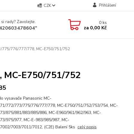
Přihlášení
CZK
 si rady? Zavolejte.
0
ks
za
0,00 Kč
+420603478604"
3/775/776/777/778, MC-E750/751/752
, MC-E750/751/752
85
do vysavače Panasonic MC-
71/772/773/775/776/777/778, MC-E750/751/752/753/754, MC-
73/875/881/883/885/886, MC-E960/961/962/963, MC-
73/975/977, MC-E-983/985/987, MC-
7002/7003/7011/7012, (C2E) Balení 5ks
celý popis