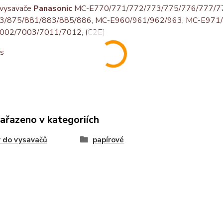
 vysavače
Panasonic
MC-E770/771/772/773/775/776/777/77
3/875/881/883/885/886, MC-E960/961/962/963, MC-E971/
002/7003/7011/7012, (C2E)
ks
zařazeno v kategoriích
 do vysavačů
papírové