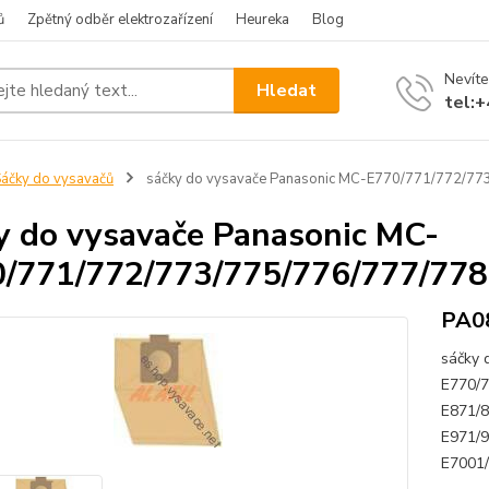
ů
Zpětný odběr elektrozařízení
Heureka
Blog
Nevíte
Hledat
tel:
áčky do vysavačů
sáčky do vysavače Panasonic MC-E770/771/772/77
y do vysavače Panasonic MC-
/771/772/773/775/776/777/778
PA0
sáčky 
E770/7
E871/8
E971/9
E7001/