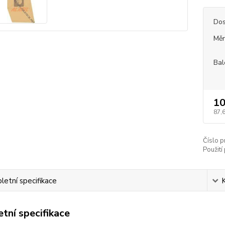
Dos
Měr
Bal
10
87,
Číslo p
Použití 
etní specifikace
tní specifikace