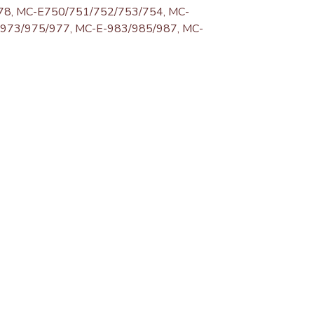
8, MC-E750/751/752/753/754, MC-
973/975/977, MC-E-983/985/987, MC-