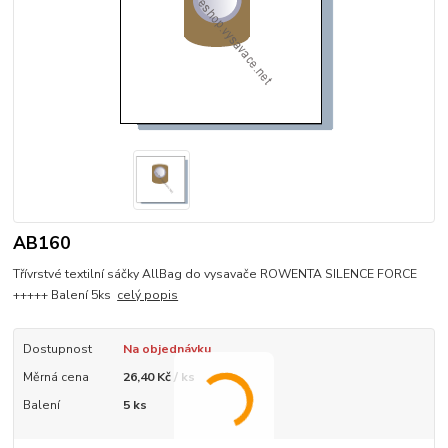
AB160
Třívrstvé textilní sáčky AllBag do vysavače ROWENTA SILENCE FORCE
+++++ Balení 5ks
celý popis
Dostupnost
Na objednávku
Měrná cena
26,40 Kč / ks
Balení
5 ks