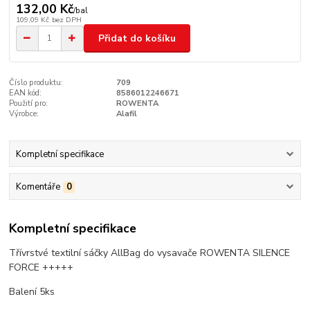
132,00 Kč
/
bal
109,09 Kč
bez DPH
Přidat do košíku
Číslo produktu:
709
EAN kód:
8586012246671
Použití pro:
ROWENTA
Výrobce:
Alafil
Kompletní specifikace
Komentáře
0
Kompletní specifikace
Třívrstvé textilní sáčky AllBag do vysavače ROWENTA SILENCE
FORCE +++++
Balení 5ks