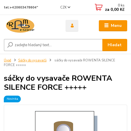
0
ks
CZK
tel:+420603478604"
za
0,00 Kč
Menu
Hledat
Úvod
Sáčky do vysavačů
sáčky do vysavače ROWENTA SILENCE
FORCE +++++
sáčky do vysavače ROWENTA
SILENCE FORCE +++++
Novinka