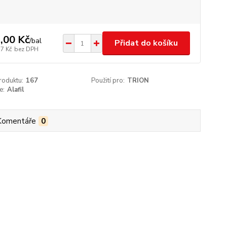
,00 Kč
/
bal
Přidat do košíku
77 Kč
bez DPH
roduktu:
167
Použití pro:
TRION
e:
Alafil
Komentáře
0