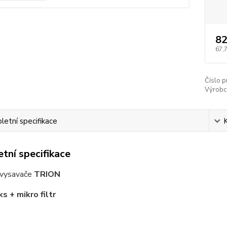
82
67,
Číslo p
Výrobc
etní specifikace
tní specifikace
 vysavače
TRION
s + mikro filtr