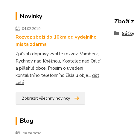
Novinky
Zboží 
04.02.2019
Sáčky
Rozvoz zboží do 10km od výdejního
místa zdarma
Způsob dopravy zvolte rozvoz. Vamberk,
Rychnov nad Kněžnou, Kostelec nad Orlicí
a přilehlé obce. Prosím o uvedení
kontaktního telefonního čísla u obje...
číst
celé
Zobrazit všechny novinky
Blog
26.06.2020