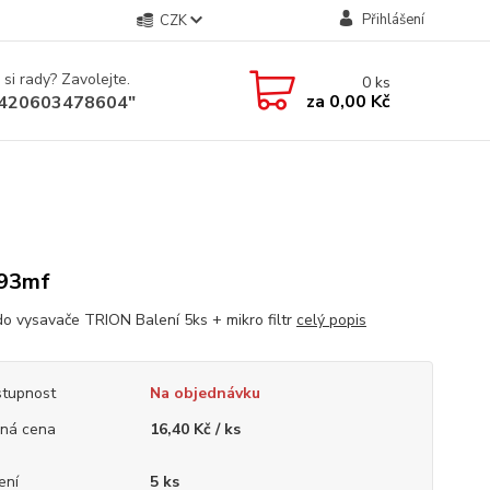
Přihlášení
CZK
 si rady? Zavolejte.
0
ks
za
0,00 Kč
+420603478604"
93mf
do vysavače TRION Balení 5ks + mikro filtr
celý popis
tupnost
Na objednávku
ná cena
16,40 Kč / ks
ení
5 ks