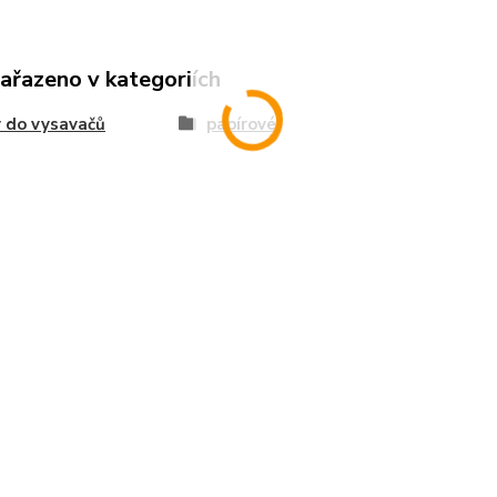
zařazeno v kategoriích
 do vysavačů
papírové