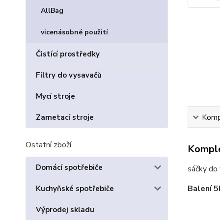
AllBag
vicenásobné použití
Čistící prostředky
Filtry do vysavačů
Mycí stroje
Zametací stroje
Kompl
Ostatní zboží
Komple
Domácí spotřebiče
sáčky do
Balení 5k
Kuchyňské spotřebiče
Výprodej skladu