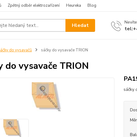
ů
Zpětný odběr elektrozařízení
Heureka
Blog
Nevíte
Hledat
tel:
áčky do vysavačů
sáčky do vysavače TRION
y do vysavače TRION
PA1
sáčky 
Dos
Měr
Bal