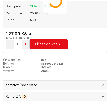
Dostupnost
Skladem 9 bal
Měrná cena
25,40 Kč / ks
Balení
5 ks
127,00 Kč
/
bal
104,96 Kč
bez DPH
Přidat do košíku
Číslo produktu:
866
EAN kód:
8586012246428
Použití pro:
SOLAC
Výrobce:
Alafil
Kompletní specifikace
Komentáře
0