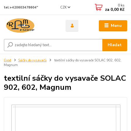
0
ks
CZK
tel:+420603478604"
za
0,00 Kč
Menu
Hledat
Úvod
Sáčky do vysavačů
textilní sáčky do vysavače SOLAC 902, 602,
Magnum
textilní sáčky do vysavače SOLAC
902, 602, Magnum