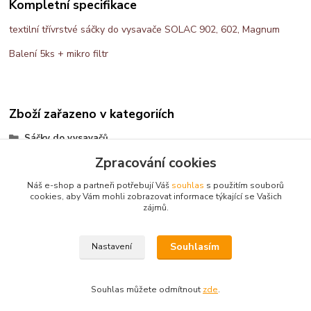
Kompletní specifikace
textilní třívrstvé sáčky do vysavače SOLAC 902, 602, Magnum
Balení 5ks + mikro filtr
Zboží zařazeno v kategoriích
Sáčky do vysavačů
Zpracování cookies
AllBag
Náš e-shop a partneři potřebují Váš
souhlas
s použitím souborů
cookies, aby Vám mohli zobrazovat informace týkající se Vašich
zájmů.
Kontakt: Radek Müller, tel:
603478604,
e.mail :
info@vysavace.net
Souhlasím
Nastavení
Souhlas můžete odmítnout
zde
.
Vytvořeno na
Eshop-rychle.cz