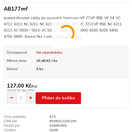
AB177mf
textilní třívrstvé sáčky do vysavače Samsung VP 77,VP 95B, VP 54, VC
6713, 6313, NC 6211, NC 6213, VC 6213, 550, VC 7213,VP 95B, NC 6211,
6213, RC 5500 ÷ 5515, VC 5010 ÷ 5013, 5800, 5900, 6200, 6300, 6400,
6700, 6800, Balení 5ks + mikro filtr
celý popis
Dostupnost
Na objednávku
Měrná cena
25,40 Kč / ks
Balení
5 ks
127,00 Kč
/
bal
104,96 Kč
bez DPH
Přidat do košíku
Číslo produktu:
873
EAN kód:
8586012245209
Použití pro:
SAMSUNG
Výrobce:
Alafil