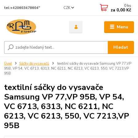
0
ks
CZK
tel:+420603478604"
za
0,00 Kč
Menu
Hledat
Úvod
Sáčky do vysavačů
textilní sáčky do vysavače Samsung VP 77,VP
95B, VP 54, VC 6713, 6313, NC 6211, NC 6213, VC 6213, 550, VC 7213,VP
95B
textilní sáčky do vysavače
Samsung VP 77,VP 95B, VP 54,
VC 6713, 6313, NC 6211, NC
6213, VC 6213, 550, VC 7213,VP
95B