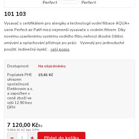
101 103
Vysavač s certifikátem pro alergiky a technologií vodní filtrace AQUA+
serie Perfect air Patří mezi nejmenší vysavače s vodním filtrem. Díky
novému uzavřenému systému vodního filtru nehrozí dlouhé čištění,
umývání a oplachování přístroje po práci. Vyvinutý pro jednoduché
použití. Jedinečný injekč...
celý popis
Dostupnost
Na objednávku
Poplatek PHE
15,61 Kč
uhrazen
společnosti
Elektrowin a.s.
a započten v
ceně zboží ve
výši 12,90 bez
DPH
7 120,00 Kč
/
ks
5 884,30 Kč
bez DPH
Přidat do košíku