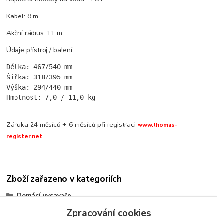
Kabel: 8 m
Akční rádius: 11 m
Údaje přístroj / balení
Délka: 467/540 mm

Šířka: 318/395 mm

Výška: 294/440 mm

Hmotnost: 7,0 / 11,0 kg
Záruka 24 měsíců + 6 měsíců při registraci
www.thomas-
register.net
Zboží zařazeno v kategoriích
Domácí vysavače
Zpracování cookies
s vodní filtrací