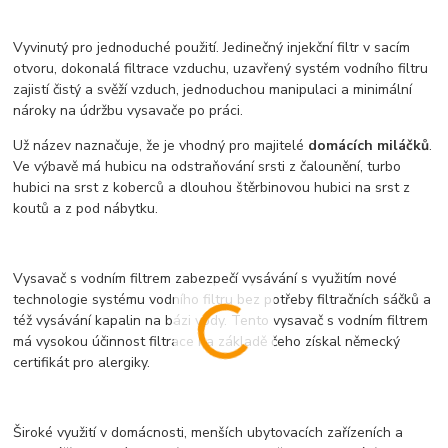
Vyvinutý pro jednoduché použití. Jedinečný injekční filtr v sacím
otvoru, dokonalá filtrace vzduchu, uzavřený systém vodního filtru
zajistí čistý a svěží vzduch, jednoduchou manipulaci a minimální
nároky na údržbu vysavače po práci.
Už název naznačuje, že je vhodný pro majitelé
domácích miláčků
.
Ve výbavě má hubicu na odstraňování srsti z čalounění, turbo
hubici na srst z koberců a dlouhou štěrbinovou hubici na srst z
koutů a z pod nábytku.
Vysavač s vodním filtrem zabezpečí vysávání s využitím nové
technologie systému vodního filtru bez potřeby filtračních sáčků a
též vysávání kapalin na bázi vody. Tento vysavač s vodním filtrem
má vysokou účinnost filtrace na základě čeho získal německý
certifikát pro alergiky.
Široké využití v domácnosti, menších ubytovacích zařízeních a