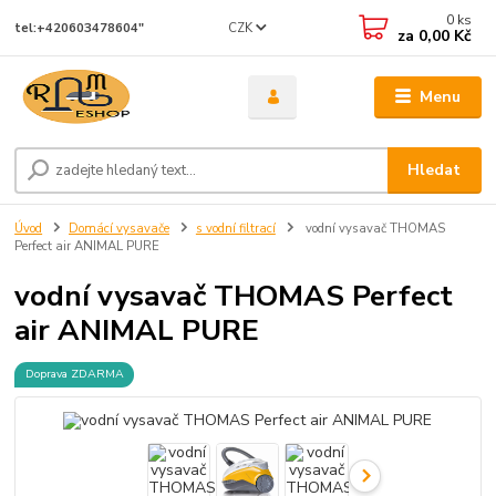
0
ks
CZK
tel:+420603478604"
za
0,00 Kč
Menu
Hledat
Úvod
Domácí vysavače
s vodní filtrací
vodní vysavač THOMAS
Perfect air ANIMAL PURE
vodní vysavač THOMAS Perfect
air ANIMAL PURE
Doprava ZDARMA