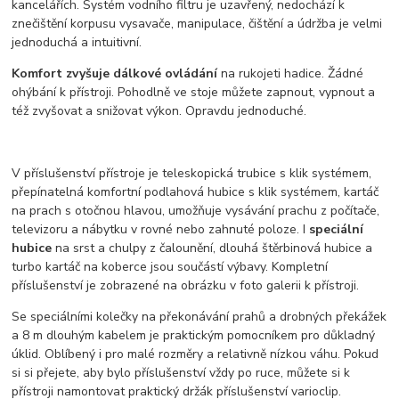
kancelářích. Systém vodního filtru je uzavřený, nedochází k
znečištění korpusu vysavače, manipulace, čištění a údržba je velmi
jednoduchá a intuitivní.
Komfort zvyšuje dálkové ovládání
na rukojeti hadice. Žádné
ohýbání k přístroji. Pohodlně ve stoje můžete zapnout, vypnout a
též zvyšovat a snižovat výkon. Opravdu jednoduché.
V příslušenství přístroje je teleskopická trubice s klik systémem,
přepínatelná komfortní podlahová hubice s klik systémem, kartáč
na prach s otočnou hlavou, umožňuje vysávání prachu z počítače,
televizoru a nábytku v rovné nebo zahnuté poloze. I
speciální
hubice
na srst a chulpy z čalounění, dlouhá štěrbinová hubice a
turbo kartáč na koberce jsou součástí výbavy. Kompletní
příslušenství je zobrazené na obrázku v foto galerii k přístroji.
Se speciálními kolečky na překonávání prahů a drobných překážek
a 8 m dlouhým kabelem je praktickým pomocníkem pro důkladný
úklid. Oblíbený i pro malé rozměry a relativně nízkou váhu. Pokud
si si přejete, aby bylo příslušenství vždy po ruce, můžete si k
přístroji namontovat praktický držák příslušenství varioclip.