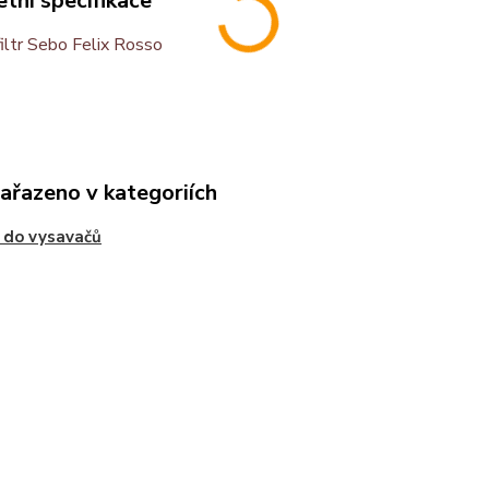
tní specifikace
filtr Sebo Felix Rosso
zařazeno v kategoriích
y do vysavačů