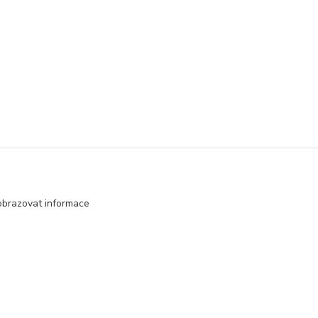
obrazovat informace
Vytvořeno na
Eshop-rychle.cz