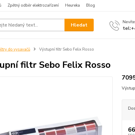
ů
Zpětný odběr elektrozařízení
Heureka
Blog
Nevíte
Hledat
tel:
iltry do vysavačů
Výstupní filtr Sebo Felix Rosso
upní filtr Sebo Felix Rosso
709
Výstupn
Dos
66