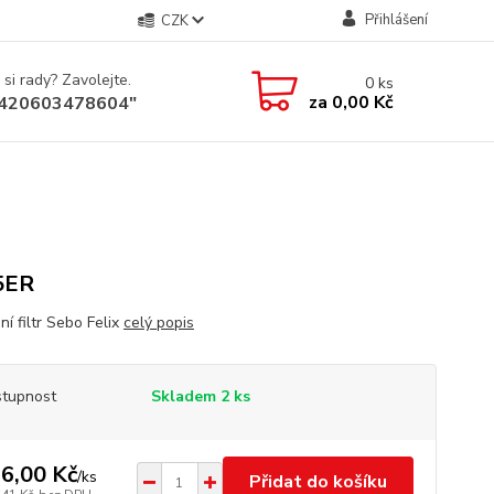
Přihlášení
CZK
 si rady? Zavolejte.
0
ks
za
0,00 Kč
+420603478604"
5ER
í filtr Sebo Felix
celý popis
tupnost
Skladem 2 ks
6,00 Kč
/
ks
Přidat do košíku