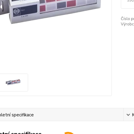
550
Číslo p
Výrobc
etní specifikace