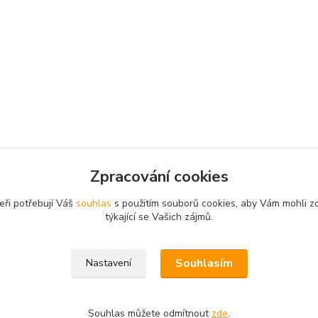
Zpracování cookies
eři potřebují Váš
souhlas
s použitím souborů cookies, aby Vám mohli z
týkající se Vašich zájmů.
fo@vysavace.net
Souhlasím
Nastavení
Souhlas můžete odmítnout
zde
.