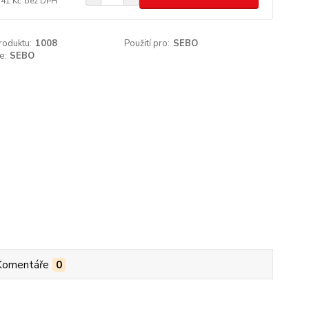
,41 Kč
bez DPH
roduktu:
1008
Použití pro:
SEBO
e:
SEBO
Komentáře
0