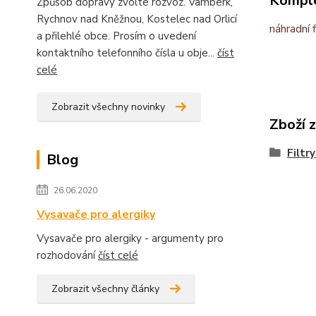
Komple
Způsob dopravy zvolte rozvoz. Vamberk,
Rychnov nad Kněžnou, Kostelec nad Orlicí
náhradní 
a přilehlé obce. Prosím o uvedení
kontaktního telefonního čísla u obje...
číst
celé
Zobrazit všechny novinky
Zboží 
Filtr
Blog
26.06.2020
Vysavače pro alergiky
Vysavače pro alergiky - argumenty pro
rozhodování
číst celé
Zobrazit všechny články