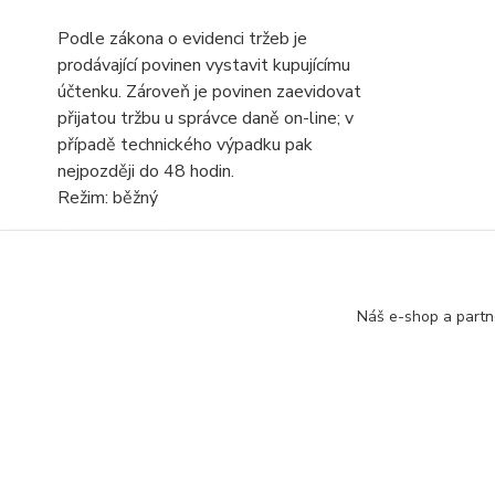
Podle zákona o evidenci tržeb je
prodávající povinen vystavit kupujícímu
účtenku. Zároveň je povinen zaevidovat
přijatou tržbu u správce daně on-line; v
případě technického výpadku pak
nejpozději do 48 hodin.
Režim: běžný
Náš e-shop a partn
Kontakt: Radek Müller, tel:
603478604,
e.mail :
in