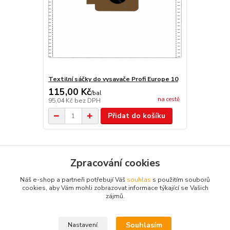
Textilní sáčky do vysavače Profi Europe 10
115,00 Kč
/
bal
na cestě
95,04 Kč
bez DPH
Přidat do košíku
Zboží zařazeno v kategoriích
Zpracování cookies
Komerční vysavače
Náš e-shop a partneři potřebují Váš
souhlas
s použitím souborů
cookies, aby Vám mohli zobrazovat informace týkající se Vašich
zájmů.
Souhlasím
Nastavení
Kontakt: Radek Müller, tel:
603478604,
e.mail :