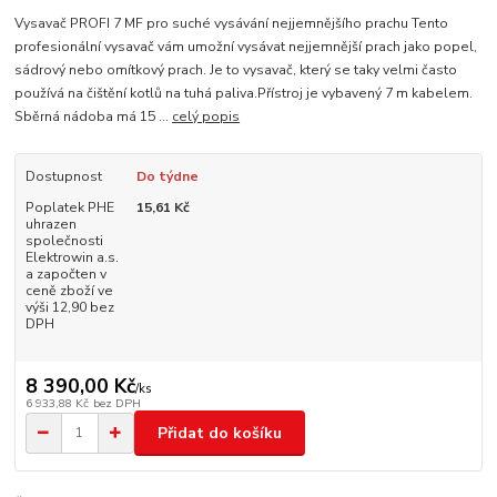
Vysavač PROFI 7 MF pro suché vysávání nejjemnějšího prachu Tento
profesionální vysavač vám umožní vysávat nejjemnější prach jako popel,
sádrový nebo omítkový prach. Je to vysavač, který se taky velmi často
používá na čištění kotlů na tuhá paliva.Přístroj je vybavený 7 m kabelem.
Sběrná nádoba má 15 ...
celý popis
Dostupnost
Do týdne
Poplatek PHE
15,61 Kč
uhrazen
společnosti
Elektrowin a.s.
a započten v
ceně zboží ve
výši 12,90 bez
DPH
8 390,00 Kč
/
ks
6 933,88 Kč
bez DPH
Přidat do košíku