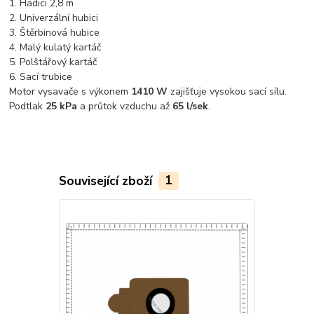
1. Hadici 2,8 m
2. Univerzální hubici
3. Štěrbinová hubice
4. Malý kulatý kartáč
5. Polštářový kartáč
6. Sací trubice
Motor vysavače s výkonem
1410 W
zajišťuje vysokou sací sílu.
Podtlak
25 kPa
a průtok vzduchu až
65 l/sek
.
Související zboží
1