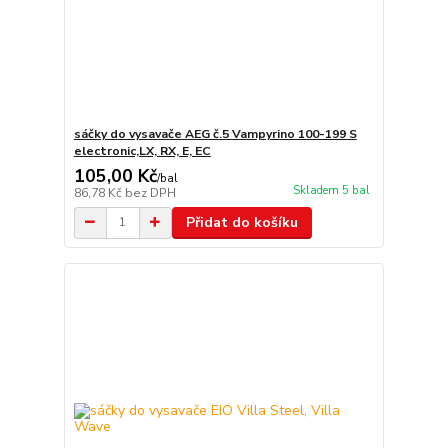
sáčky do vysavače AEG č.5 Vampyrino 100-199 S
electronic,LX, RX, E, EC
105,00 Kč
/
bal
Skladem 5 bal
86,78 Kč
bez DPH
Přidat do košíku