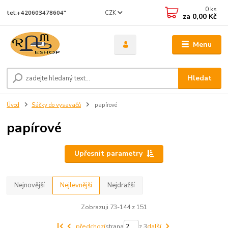
0
ks
CZK
tel:+420603478604"
za
0,00 Kč
Menu
Hledat
Úvod
Sáčky do vysavačů
papírové
papírové
Upřesnit parametry
Nejnovější
Nejlevnější
Nejdražší
Zobrazuji 73-144 z 151
předchozí
strana
z 3
další