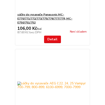
sáčky do vysavače Panasonic MC-
E770/771/772/773/775/776/777/778, MC-
E750/751/752
106,00 Kč
/
bal
Není skladem
87,60 Kč
bez DPH
Detail