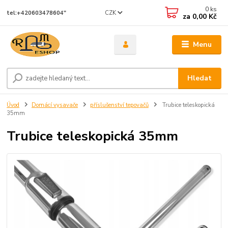
0
ks
CZK
tel:+420603478604"
za
0,00 Kč
Menu
Hledat
Úvod
Domácí vysavače
příslušenství tepovačů
Trubice teleskopická
35mm
Trubice teleskopická 35mm