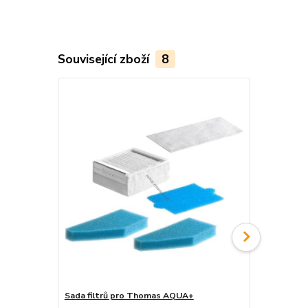
Související zboží
8
Sada filtrů pro Thomas AQUA+
sáčky do v