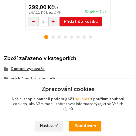
299,00 Kč
449,00 K
/
ks
Skladem 7 ks
247,11 Kč
bez DPH
371,07 Kč
be
Přidat do košíku
Zboží zařazeno v kategoriích
Domácí vysavače
příslušenství tepovačů
Zpracování cookies
příslušenství vysavačů
Náš e-shop a partneři potřebují Váš
souhlas
s použitím souborů
cookies, aby Vám mohli zobrazovat informace týkající se Vašich
zájmů.
Kontakt: Radek Müller, tel:
603478604,
e.mail :
info@vysavace.net
Souhlasím
Nastavení